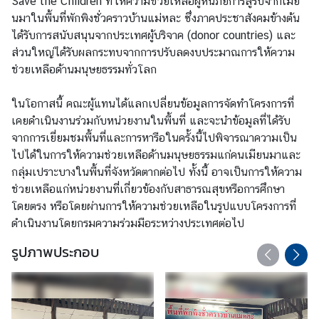
Save the Children ที่ให้ความช่วยเหลือผู้หนีภัยการสู้รบจากเมีย
น
นมาในพื้นที่พักพิงชั่วคราวบ้านแม่หละ ซึ่งภาคประชาสังคมข้างต้น
า
ได้รับการสนับสนุนจากประเทศผู้บริจาค (donor countries) และ
ส่วนใหญ่ได้รับผลกระทบจากการปรับลดงบประมาณการให้ความ
ข้
ช่วยเหลือด้านมนุษยธรรมทั่วโลก
อ
มู
ในโอกาสนี้ คณะผู้แทนได้แลกเปลี่ยนข้อมูลการจัดทำโครงการที่
ล
เคยดำเนินงานร่วมกับหน่วยงานในพื้นที่ และจะนำข้อมูลที่ได้รับ
ค
จากการเยี่ยมชมพื้นที่และการหารือในครั้งนี้ไปพิจารณาความเป็น
ว
ไปได้ในการให้ความช่วยเหลือด้านมนุษยธรรมแก่คนเมียนมาและ
า
กลุ่มเปราะบางในพื้นที่จังหวัดตากต่อไป ทั้งนี้ อาจเป็นการให้ความ
ม
ช่วยเหลือแก่หน่วยงานที่เกี่ยวข้องกับสาธารณสุขหรือการศึกษา
ร่
โดยตรง หรือโดยผ่านการให้ความช่วยเหลือในรูปแบบโครงการที่
ว
ดำเนินงานโดยกรมความร่วมมือระหว่างประเทศต่อไป
ม
มื
รูปภาพประกอบ
อ
เ
พื่
อ