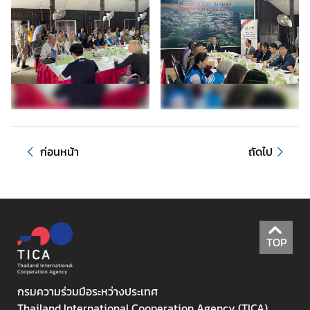
ก
า
ร
พั
ฒ
น
า
ข
อ
ก่อนหน้า
ถัดไป
ง
ไ
ท
ย
ข้
TOP
อ
มู
ล
กรมความร่วมมือระหว่างประเทศ
ร
Thailand International Cooperation Agency (TICA)