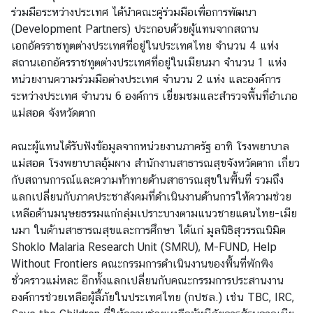
ร่วมมือระหว่างประเทศ ได้นำคณะคู่ร่วมมือเพื่อการพัฒนา
(Development Partners) ประกอบด้วยผู้แทนจากสถาน
ค
เอกอัครราชทูตต่างประเทศที่อยู่ในประเทศไทย จำนวน 4 แห่ง
ว
สถานเอกอัครราชทูตต่างประเทศที่อยู่ในเมียนมา จำนวน 1 แห่ง
า
หน่วยงานความร่วมมือต่างประเทศ จำนวน 2 แห่ง และองค์การ
ม
ระหว่างประเทศ จำนวน 6 องค์การ เยี่ยมชมและสำรวจพื้นที่อำเภอ
ร่
แม่สอด จังหวัดตาก
ว
ม
คณะผู้แทนได้รับฟังข้อมูลจากหน่วยงานภาครัฐ อาทิ โรงพยาบาล
มื
แม่สอด โรงพยาบาลอุ้มผาง สำนักงานสาธารณสุขจังหวัดตาก เกี่ยว
อ
กับสถานการณ์และความท้าทายด้านสาธารณสุขในพื้นที่ รวมถึง
เ
แลกเปลี่ยนกับภาคประชาสังคมที่ดำเนินงานด้านการให้ความช่วย
พื่
เหลือด้านมนุษยธรรมแก่กลุ่มเปราะบางตามแนวชายแดนไทย-เมีย
อ
นมา ในด้านสาธารณสุขและการศึกษา ได้แก่ มูลนิธิสุวรรณนิมิต
ก
Shoklo Malaria Research Unit (SMRU), M-FUND, Help
า
Without Frontiers คณะกรรมการดำเนินงานของพื้นที่พักพิง
ร
ชั่วคราวแม่หละ อีกทั้งแลกเปลี่ยนกับคณะกรรมการประสานงาน
พั
องค์การช่วยเหลือผู้ลี้ภัยในประเทศไทย (กปชล.) เช่น TBC, IRC,
ฒ