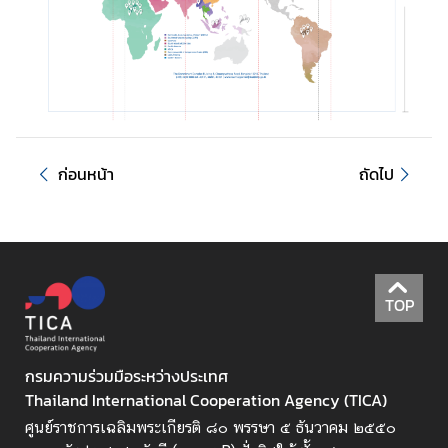
ค
ว
า
ม
ร่
ก่อนหน้า
ถัดไป
ว
ม
มื
อ
เ
พื่
TOP
อ
ก
า
กรมความร่วมมือระหว่างประเทศ
ร
Thailand International Cooperation Agency (TICA)
พั
ศูนย์ราชการเฉลิมพระเกียรติ ๘๐ พรรษา ๕ ธันวาคม ๒๕๕๐
ฒ