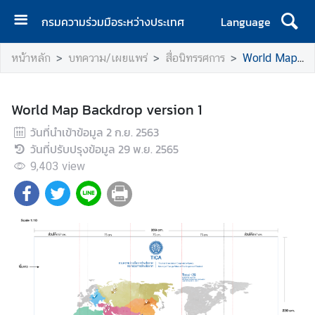
กรมความร่วมมือระหว่างประเทศ
Language
ห
หน้าหลัก
บทความ/เผยแพร่
สื่อนิทรรศการ
World Map Backdrop version 1
น้
า
แ
World Map Backdrop version 1
ร
วันที่นำเข้าข้อมูล
ก
2 ก.ย. 2563
วันที่ปรับปรุงข้อมูล
29 พ.ย. 2565
เ
9,403
view
กี่
ย
ว
กั
บ
ก
ร
ม
ฯ