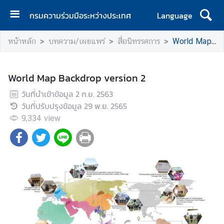
กรมความร่วมมือระหว่างประเทศ
Language
ห
หน้าหลัก
บทความ/เผยแพร่
สื่อนิทรรศการ
World Map Backdrop version 2
น้
า
แ
World Map Backdrop version 2
ร
วันที่นำเข้าข้อมูล
ก
2 ก.ย. 2563
วันที่ปรับปรุงข้อมูล
29 พ.ย. 2565
เ
9,334
view
กี่
ย
ว
กั
บ
ก
ร
ม
ฯ