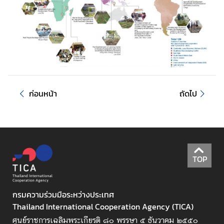
ค
ว
า
ม
ร่
ว
ก่อนหน้า
ถัดไป
ม
มื
อ
เ
พื่
TOP
อ
ก
า
กรมความร่วมมือระหว่างประเทศ
ร
Thailand International Cooperation Agency (TICA)
พั
ศูนย์ราชการเฉลิมพระเกียรติ ๘๐ พรรษา ๕ ธันวาคม ๒๕๕๐
ฒ