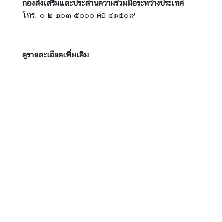
กองส่งเสริมและประสานความร่วมมือระหว่างประเทศ
ก
โทร. ๐ ๒ ๒๐๓ ๕๐๐๐ ต่อ ๔๑๕๐๙
า
ร
พั
ดูรายละเอียดเพิ่มเติม
ฒ
น
า
ข
อ
ง
ไ
ท
ย
ข้
อ
มู
ล
ร