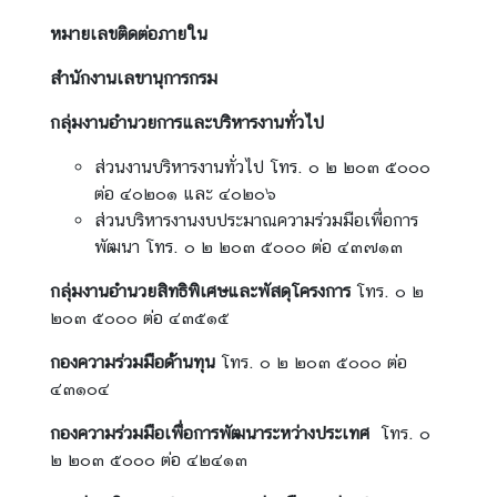
น
หมายเลขติดต่อภายใน
า
สำนักงานเลขานุการกรม
ข้
อ
กลุ่มงานอำนวยการและบริหารงานทั่วไป
มู
ส่วนงานบริหารงานทั่วไป โทร. ๐ ๒ ๒๐๓ ๕๐๐๐
ล
ต่อ ๔๐๒๐๑ และ ๔๐๒๐๖
ค
ส่วนบริหารงานงบประมาณความร่วมมือเพื่อการ
ว
พัฒนา โทร. ๐ ๒ ๒๐๓ ๕๐๐๐ ต่อ ๔๓๗๑๓
า
ม
กลุ่มงานอำนวยสิทธิพิเศษและพัสดุโครงการ
โทร. ๐ ๒
ร่
๒๐๓ ๕๐๐๐ ต่อ ๔๓๕๑๕
ว
ม
กองความร่วมมือด้านทุน
โทร. ๐ ๒ ๒๐๓ ๕๐๐๐ ต่อ
มื
๔๓๑๐๔
อ
กองความร่วมมือเพื่อการพัฒนาระหว่างประเทศ
โทร. ๐
เ
๒ ๒๐๓ ๕๐๐๐ ต่อ ๔๒๔๑๓
พื่
อ