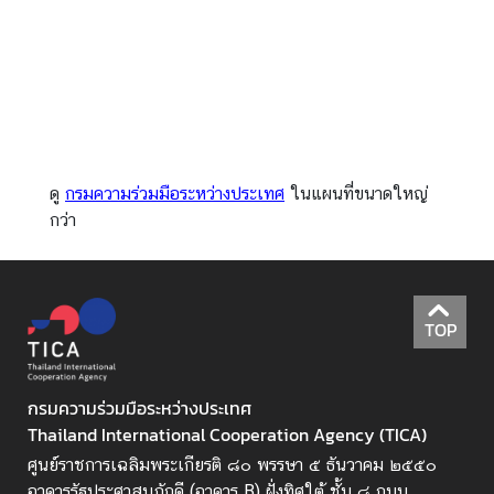
า
ย
ส
า
ข
า
ดู
กรมความร่วมมือระหว่างประเทศ
ในแผนที่ขนาดใหญ่
กว่า
บ
ท
ค
ว
TOP
า
ม
|
กรมความร่วมมือระหว่างประเทศ
เ
Thailand International Cooperation Agency (TICA)
ผ
ย
ศูนย์ราชการเฉลิมพระเกียรติ ๘๐ พรรษา ๕ ธันวาคม ๒๕๕๐
แ
อาคารรัฐประศาสนภักดี (อาคาร B) ฝั่งทิศใต้ ชั้น ๘ ถนน