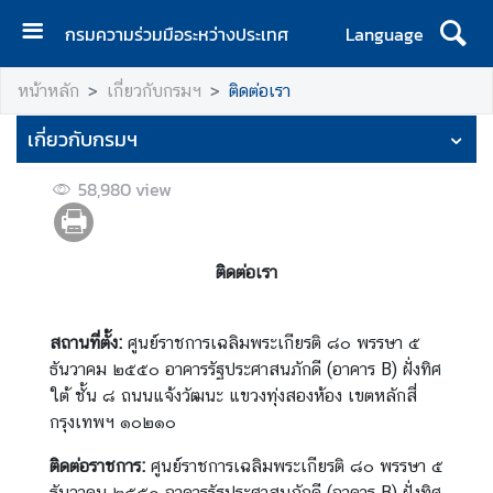
กรมความร่วมมือระหว่างประเทศ
Language
ห
หน้าหลัก
เกี่ยวกับกรมฯ
ติดต่อเรา
น้
า
เกี่ยวกับกรมฯ
แ
ร
58,980
view
ก
เ
ติดต่อเรา
กี่
ย
ว
สถานที่ตั้ง:
ศูนย์ราชการเฉลิมพระเกียรติ ๘๐ พรรษา ๕
กั
ธันวาคม ๒๕๕๐ อาคารรัฐประศาสนภักดี (อาคาร B) ฝั่งทิศ
บ
ใต้ ชั้น ๘ ถนนแจ้งวัฒนะ แขวงทุ่งสองห้อง เขตหลักสี่
ก
กรุงเทพฯ ๑๐๒๑๐
ร
ม
ติดต่อราชการ:
ศูนย์ราชการเฉลิมพระเกียรติ ๘๐ พรรษา ๕
ฯ
ธันวาคม ๒๕๕๐ อาคารรัฐประศาสนภักดี (อาคาร B) ฝั่งทิศ