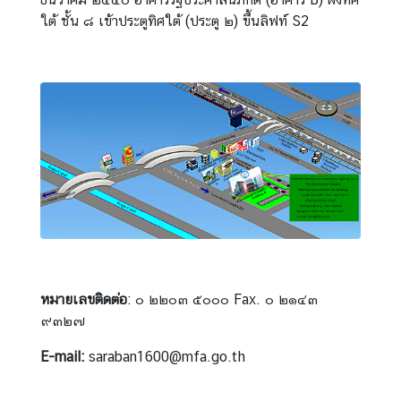
ใต้ ชั้น ๘ เข้าประตูทิศใต้ (ประตู ๒) ขึ้นลิฟท์ S2
ค
ว
า
ม
ร่
ว
ม
มื
อ
เ
พื่
อ
หมายเลขติดต่อ
: ๐ ๒๒๐๓ ๕๐๐๐ Fax. ๐ ๒๑๔๓
ก
๙๓๒๗
า
ร
E-mail:
saraban1600@mfa.go.th
พั
ฒ