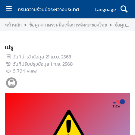
กรมความร่วมมือระหว่างประเทศ
Language
ห
หน้าหลัก
ข้อมูลความร่วมมือเพื่อการพัฒนาของไทย
ข้อมูลรายประเทศ
น้
า
แ
เปรู
ร
วันที่นำเข้าข้อมูล
ก
21 เม.ย. 2563
วันที่ปรับปรุงข้อมูล
1 ก.ย. 2568
เ
5,724
view
กี่
ย
ว
กั
บ
ก
ร
ม
ฯ