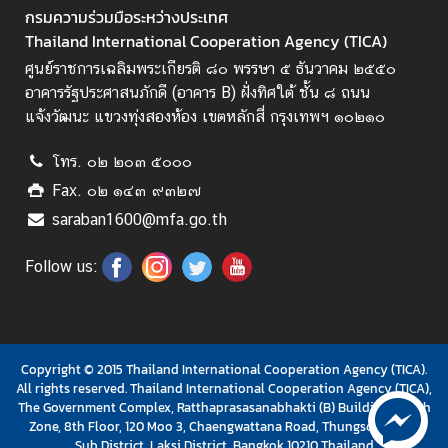
กรมความร่วมมือระหว่างประเทศ
น
Thailand International Cooperation Agency (TICA)
า
ศูนย์ราชการเฉลิมพระเกียรติ ๘๐ พรรษา ๕ ธันวาคม ๒๕๕๐
ข้
อาคารรัฐประศาสนภักดี (อาคาร B) ฝั่งทิศใต้ ชั้น ๘ ถนน
อ
แจ้งวัฒนะ แขวงทุ่งสองห้อง เขตหลักสี่ กรุงเทพฯ ๑๐๒๑๐
มู
ล
โทร. ๐๒ ๒๐๓ ๕๐๐๐
ค
Fax. ๐๒ ๑๔๓ ๙๓๒๗
ว
saraban1600@mfa.go.th
า
ม
Follow us:
ร่
ว
ม
มื
Copyright © 2015 Thailand International Cooperation Agency (TICA).
อ
All rights reserved. Thailand International Cooperation Agency (TICA),
เ
The Government Complex, Ratthaprasasanabhakti (B) Building, South
พื่
Zone, 8th Floor, 120 Moo 3, Chaengwattana Road, Thungsonghong
อ
Sub District, Laksi District, Bangkok 10210 Thailand