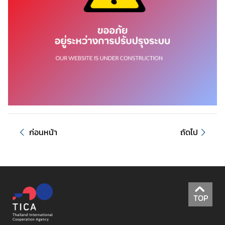
ค
ว
า
ม
ร่
ว
ม
มื
อ
ก่อนหน้า
ถัดไป
เ
พื่
อ
ก
า
TOP
ร
พั
ฒ