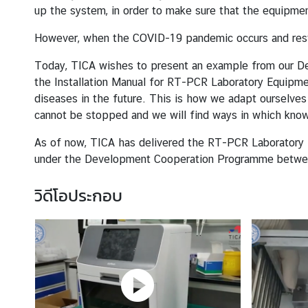
up the system, in order to make sure that the equipmen
า
ย
However, when the COVID-19 pandemic occurs and restri
ส
า
Today, TICA wishes to present an example from our De
ข
the Installation Manual for RT-PCR Laboratory Equipme
า
diseases in the future. This is how we adapt ourselves 
cannot be stopped and we will find ways in which know
บ
As of now, TICA has delivered the RT-PCR Laboratory E
ท
under the Development Cooperation Programme betwe
ค
ว
วิดีโอประกอบ
า
ม
|
เ
ผ
ย
แ