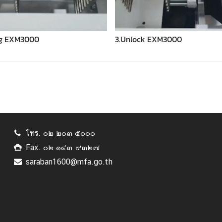
ng EXM3000
3.Unlock EXM3000
โทร. ๐๒ ๒๐๓ ๕๐๐๐
Fax. ๐๒ ๑๔๓ ๙๓๒๗
saraban1600@mfa.go.th