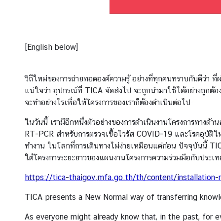
ก
า
ร
พั
[English below]
ฒ
น
วิถีใหม่ของการถ่ายทอดองค์ความรู้ อย่างที่ทุกคนทราบกันดีว่า ที่
า
แน่ใจว่า อุปกรณ์ที่ TICA จัดส่งไป จะถูกนำมาใช้ได้อย่างถูกต
ข
จะทำอย่างไรเพื่อให้โครงการของเราก็ต้องดำเนินต่อไป
อ
ง
ในวันนี้ เรามีอีกหนึ่งตัวอย่างของการดำเนินงานโครงการทางด้า
ไ
RT-PCR สำหรับการตรวจเชื้อไวรัส COVID-19 และโรคอุบัติใหม่อ
ท
ทำงาน ในโลกที่การเดินทางไม่ง่ายเหมือนแต่ก่อน ปัจจุบันนี้ TI
ย
ใต้โครงการระยะยาวของแผนงานโครงการความร่วมมือกับประเทศเ
ข้
https://tica-thaigov.mfa.go.th/th/content/installation
อ
มู
TICA presents a New Normal way of transferring know
ล
As everyone might already know that, in the past, for 
ร