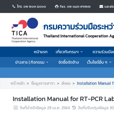
โทร. ๐๒ ๒๐๓ ๕๐๐๐
Fax. ๐๒ ๑๔๓ ๙๓๒๗
sarab
ห
น้
กรมความร่วมมือระหว
า
แ
Thailand International Cooperation A
ร
ก
หน้าแรก
เกี่ยวกับกรมฯ
ความร่วมมือ
เ
ข่าวสาร | กิจกรรม
จัดซื้อจัดจ้าง
เว็บไซต์อื่น ๆ
กี่
ย
ว
กั
หน้าหลัก
ข้อมูลรายสาขา
สังคม
Installation Manual
บ
ก
Installation Manual for RT-PCR L
ร
ม
วันที่นำเข้าข้อมูล
29 เม.ย. 2564
วันที่ปรับปรุงข้อมูล
30
ฯ