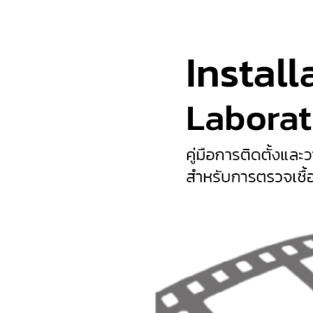
ค
ว
า
ม
ร่
ว
ม
มื
อ
เ
พื่
อ
ก
า
ร
พั
ฒ