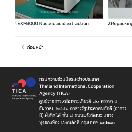
พ
ร่
1.EXM3000 Nucleic acid extraction
2.Repacki
ข่
า
ว
ก่อนหน้า
ส
า
ร
|
กรมความร่วมมือระหว่างประเทศ
กิ
Thailand International Cooperation
จ
Agency (TICA)
ก
ศูนย์ราชการเฉลิมพระเกียรติ ๘๐ พรรษา ๕
ร
ธันวาคม ๒๕๕๐ อาคารรัฐประศาสนภักดี (อาคาร
ร
B) ฝั่งทิศใต้ ชั้น ๘ ถนนแจ้งวัฒนะ แขวง
ม
ทุ่งสองห้อง เขตหลักสี่ กรุงเทพฯ ๑๐๒๑๐