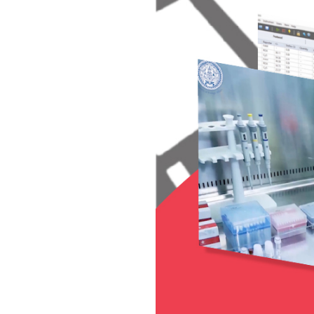
น
า
ข้
อ
มู
ล
ค
ว
า
ม
ร่
ว
ม
มื
อ
เ
พื่
อ