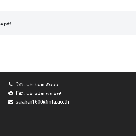
e.pdf
โทร. ๐๒ ๒๐๓ ๕๐๐๐
Fax. ๐๒ ๑๔๓ ๙๓๒๗
saraban1600@mfa.go.th