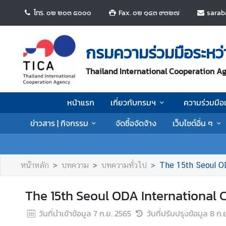
โทร. ๐๒ ๒๐๓ ๕๐๐๐
Fax. ๐๒ ๑๔๓ ๙๓๒๗
sarab
ห
น้
กรมความร่วมมือระหว
า
แ
Thailand International Cooperation A
ร
ก
หน้าแรก
เกี่ยวกับกรมฯ
ความร่วมมือ
เ
ข่าวสาร | กิจกรรม
จัดซื้อจัดจ้าง
เว็บไซต์อื่น ๆ
กี่
ย
ว
กั
หน้าหลัก
บทความ
บทความทั่วไป
The 15th Seoul OD
บ
ก
The 15th Seoul ODA International 
ร
ม
วันที่นำเข้าข้อมูล
7 ก.ย. 2565
วันที่ปรับปรุงข้อมูล
8 ก.
ฯ