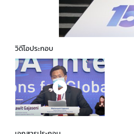
น
า
ข้
อ
มู
วิดีโอประกอบ
ล
ค
ว
า
ม
ร่
ว
ม
มื
อ
เ
พื่
เอกสารประกอบ
อ