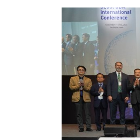
ค
ว
า
ม
ร่
ว
ม
มื
อ
เ
พื่
อ
ก
า
ร
พั
ฒ