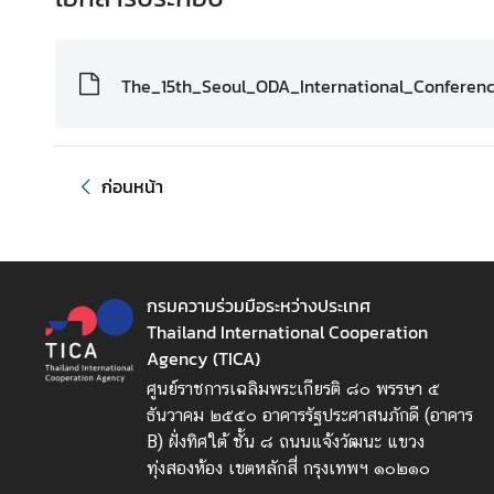
ก
า
ร
The_15th_Seoul_ODA_International_Conferenc
พั
ฒ
น
า
ก่อนหน้า
ข
อ
ง
ไ
กรมความร่วมมือระหว่างประเทศ
ท
Thailand International Cooperation
ย
Agency (TICA)
ข้
ศูนย์ราชการเฉลิมพระเกียรติ ๘๐ พรรษา ๕
อ
ธันวาคม ๒๕๕๐ อาคารรัฐประศาสนภักดี (อาคาร
มู
B) ฝั่งทิศใต้ ชั้น ๘ ถนนแจ้งวัฒนะ แขวง
ล
ทุ่งสองห้อง เขตหลักสี่ กรุงเทพฯ ๑๐๒๑๐
ร