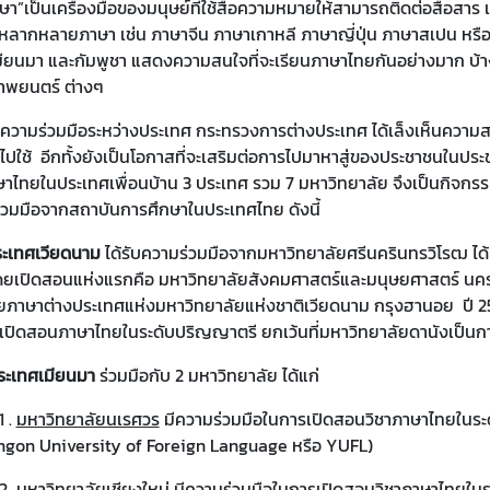
เครื่องมือของมนุษย์ที่ใช้สื่อความหมายให้สามารถติดต่อสื่อสาร เข
หลากหลายภาษา เช่น ภาษาจีน ภาษาเกาหลี ภาษาญี่ปุ่น ภาษาสเปน หรือ
มียนมา และกัมพูชา แสดงความสนใจที่จะเรียนภาษาไทยกันอย่างมาก บ้างก
าพยนตร์ ต่างๆ
มมือระหว่างประเทศ กระทรวงการต่างประเทศ ได้เล็งเห็นความสนใจและ
ปใช้ อีกทั้งยังเป็นโอกาสที่จะเสริมต่อการไปมาหาสู่ของประชาชนในปร
ไทยในประเทศเพื่อนบ้าน 3 ประเทศ รวม 7 มหาวิทยาลัย จึงเป็นกิจกรรม
ร่วมมือจากสถาบันการศึกษาในประเทศไทย ดังนี้
ระเทศเวียดนาม
ได้รับความร่วมมือจากมหาวิทยาลัยศรีนครินทรวิโรฒ ได
ดยเปิดสอนแห่งแรกคือ มหาวิทยาลัยสังคมศาสตร์และมนุษยศาสตร์ นครโฮจิ
ยภาษาต่างประเทศแห่งมหาวิทยาลัยแห่งชาติเวียดนาม กรุงฮานอย ปี 254
เปิดสอนภาษาไทยในระดับปริญญาตรี ยกเว้นที่มหาวิทยาลัยดานังเป็นก
ประเทศเมียนมา
ร่วมมือกับ 2 มหาวิทยาลัย ได้แก่
.
มหาวิทยาลัยนเรศวร
มีความร่วมมือในการเปิดสอนวิชาภาษาไทยในระด
Yangon University of Foreign Language หรือ YUFL)
2
มหาวิทยาลัยเชียงใหม่
มีความร่วมมือในการเปิดสอนวิชาภาษาไทยในระ