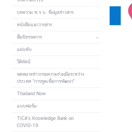
บทความ พ.ร.บ. ข้อมูลข่าวสาร
ค
ว
หนังสือและวารสาร
า
สื่อนิทรรศการ
ม
ร่
แผ่นพับ
ว
ม
วีดิทัศน์
มื
อ
จดหมายข่าวกรมความร่วมมือระหว่าง
เ
ประเทศ "การทูตเพื่อการพัฒนา"
พื่
Thailand Now
อ
ก
แบบฟอร์ม
า
ร
TICA's Knowledge Bank on
พั
COVID-19
ฒ