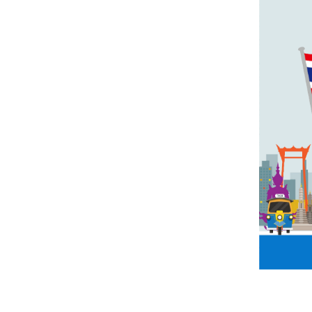
ก
า
ร
พั
ฒ
น
า
ข
อ
ง
ไ
ท
ย
ข้
อ
มู
ล
ร