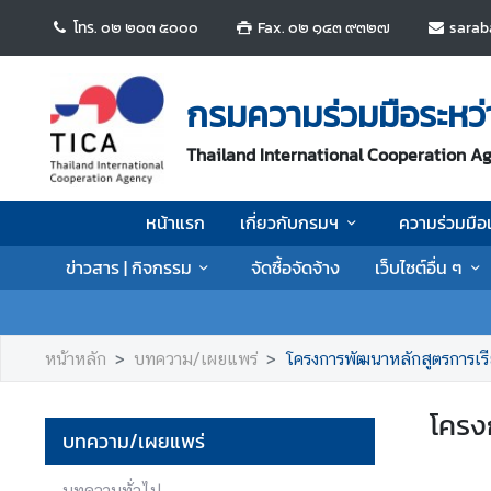
โทร. ๐๒ ๒๐๓ ๕๐๐๐
Fax. ๐๒ ๑๔๓ ๙๓๒๗
sarab
ห
น้
กรมความร่วมมือระหว
า
แ
Thailand International Cooperation A
ร
ก
หน้าแรก
เกี่ยวกับกรมฯ
ความร่วมมือ
เ
ข่าวสาร | กิจกรรม
จัดซื้อจัดจ้าง
เว็บไซต์อื่น ๆ
กี่
ย
ว
กั
หน้าหลัก
บทความ/เผยแพร่
โครงการพัฒนาหลักสูตรการเ
บ
ก
โครง
ร
บทความ/เผยแพร่
ม
ฯ
บทความทั่วไป