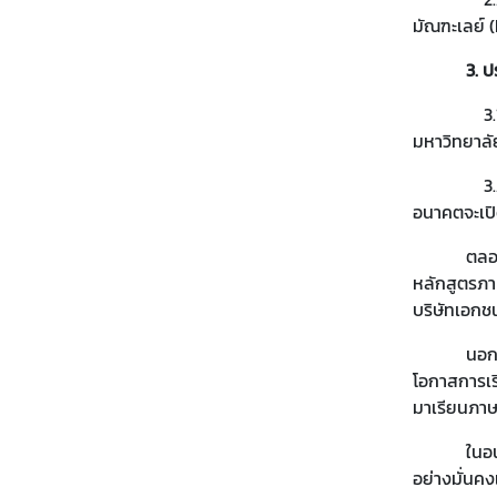
พ
มัณฑะเลย์ 
ร่
3. ป
3.
ข่
มหาวิทยาล
า
ว
3.2 
ส
อนาคตจะเป
า
ร
ตลอดระยะเว
|
หลักสูตรภา
กิ
บริษัทเอกช
จ
นอกจากการ
ก
โอกาสการเร
ร
มาเรียนภาษ
ร
ม
ในอนาคตต่อ
อย่างมั่นคง