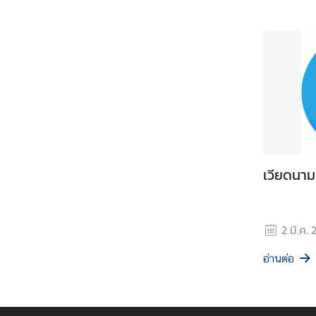
จั
ด
ซื้
อ
จั
ด
จ้
า
ง
เ
เวียดนาม
ว็
บ
ไ
2 มี.ค.
ซ
ต์
อ่านต่อ
อื่
น
ๆ