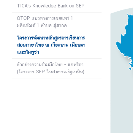
น
TICA's Knowledge Bank on SEP
า
OTOP แนวทางการเผยแพร่ 1
ข้
ผลิตภัณฑ์ 1 ตำบล สู่สากล
อ
โครงการพัฒนาหลักสูตรการเรียนการ
มู
สอนภาษาไทย ณ เวียดนาม เมียนมา
ล
และกัมพูชา
ค
ว
ตัวอย่างความร่วมมือไทย - แอฟริกา
า
(โครงการ SEP ในสาธารณรัฐเบนิน)
ม
ร่
ว
ม
มื
อ
เ
พื่
อ