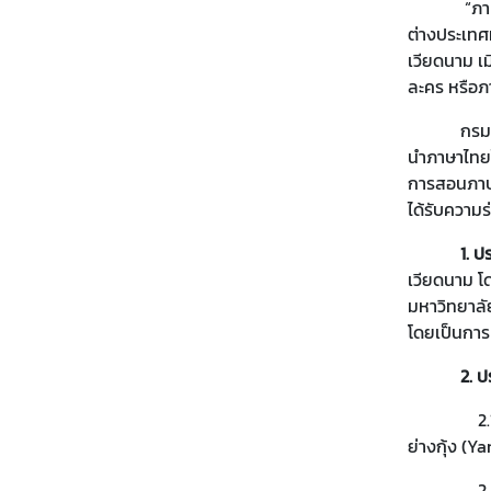
“ภาษา”เป็น
า
ต่างประเทศ
ย
เวียดนาม เ
ส
ละคร หรือภ
า
ข
กรมความร่ว
า
นำภาษาไทยไ
การสอนภาษา
ได้รับความ
บ
ท
1. ป
ค
เวียดนาม โ
ว
มหาวิทยาลั
า
โดยเป็นการ
ม
2. 
|
เ
2.1 
ผ
ย่างกุ้ง (
ย
แ
2.