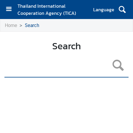
Thailand International
Language
Cooperation Agency (TICA)
H
Home
Search
o
m
e
Search
A
b
o
u
t
T
I
C
A
T