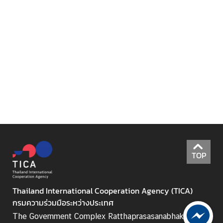
i
c
l
e
N
e
w
s
L
i
TOP
n
k
s
Thailand International Cooperation Agency (TICA)
กรมความร่วมมือระหว่างประเทศ
The Government Complex Ratthaprasasanabhakti (B)
Q