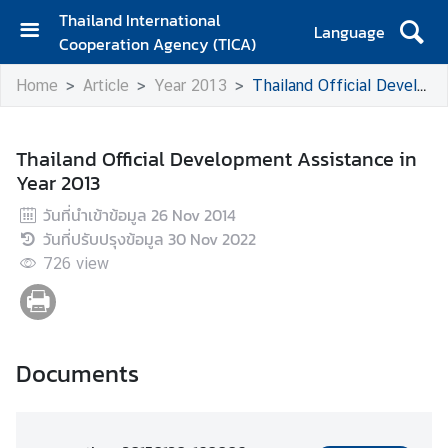
Thailand International
Language
Cooperation Agency (TICA)
H
Home
Article
Year 2013
Thailand Official Development Assistance in Year 2013
o
m
e
Thailand Official Development Assistance in
Year 2013
A
b
วันที่นำเข้าข้อมูล
26 Nov 2014
o
วันที่ปรับปรุงข้อมูล
30 Nov 2022
u
726
view
t
T
I
C
Documents
A
T