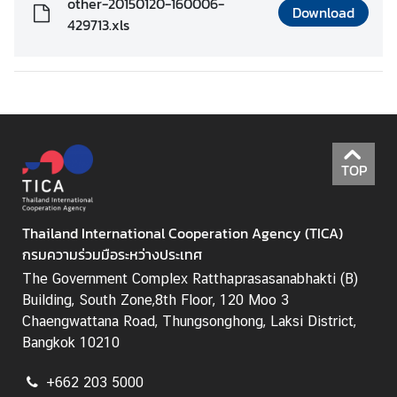
other-20150120-160006-
I
Download
429713.xls
C
A
S
c
h
o
l
TOP
a
r
s
Thailand International Cooperation Agency (TICA)
h
กรมความร่วมมือระหว่างประเทศ
i
The Government Complex Ratthaprasasanabhakti (B)
p
Building, South Zone,8th Floor, 120 Moo 3
s
Chaengwattana Road, Thungsonghong, Laksi District,
A
Bangkok 10210
r
+662 203 5000
t