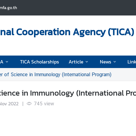
fa.go.th
onal Cooperation Agency (TICA)
CA
TICA Scholarships
Article
News
Lin
 of Science in Immunology (International Program)
ience in Immunology (International Pr
Nov 2022
|
745
view