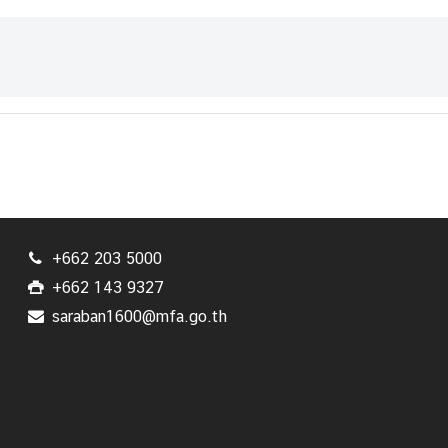
+662 203 5000
+662 143 9327
saraban1600@mfa.go.th