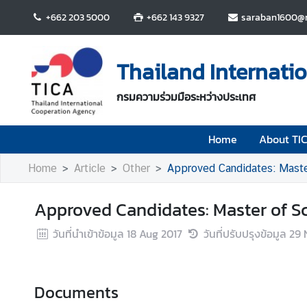
+662 203 5000
+662 143 9327
saraban1600@m
H
o
Thailand Internati
m
e
กรมความร่วมมือระหว่างประเทศ
A
Home
About TI
b
o
Home
Article
Other
Approved Candidates: Master
u
t
Approved Candidates: Master of Sc
T
I
วันที่นำเข้าข้อมูล
18 Aug 2017
วันที่ปรับปรุงข้อมูล
29 
C
A
Documents
T