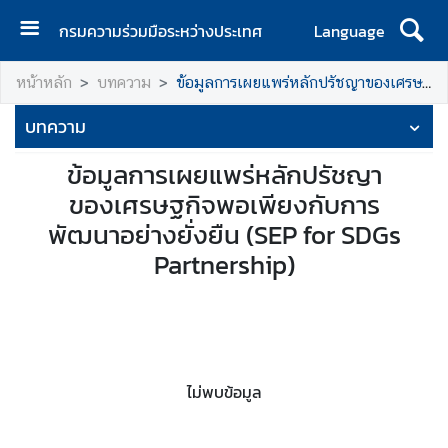
กรมความร่วมมือระหว่างประเทศ
Language
ห
หน้าหลัก
บทความ
ข้อมูลการเผยแพร่หลักปรัชญาของเศรษฐกิจพอเพียงกับการพัฒนาอย่างยั่งยืน (SEP for SDGs Partnership)
น้
า
บทความ
แ
ร
ข้อมูลการเผยแพร่หลักปรัชญา
ก
ของเศรษฐกิจพอเพียงกับการ
พัฒนาอย่างยั่งยืน (SEP for SDGs
เ
กี่
Partnership)
ย
ว
กั
บ
ก
ไม่พบข้อมูล
ร
ม
ฯ