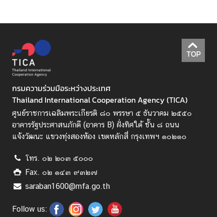
ค
ว
า
TOP
ม
ร่
ว
กรมความร่วมมือระหว่างประเทศ
ม
Thailand International Cooperation Agency (TICA)
มื
ศูนย์ราชการเฉลิมพระเกียรติ ๘๐ พรรษา ๕ ธันวาคม ๒๕๕๐
อ
อาคารรัฐประศาสนภักดี (อาคาร B) ฝั่งทิศใต้ ชั้น ๘ ถนน
เ
แจ้งวัฒนะ แขวงทุ่งสองห้อง เขตหลักสี่ กรุงเทพฯ ๑๐๒๑๐
พื่
อ
โทร. ๐๒ ๒๐๓ ๕๐๐๐
ก
Fax. ๐๒ ๑๔๓ ๙๓๒๗
า
saraban1600@mfa.go.th
ร
พั
Follow us:
ฒ