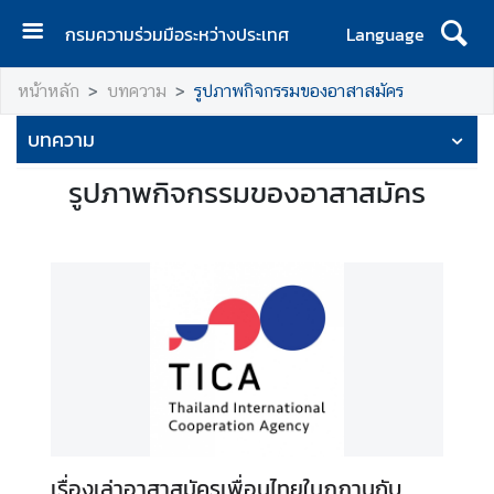
กรมความร่วมมือระหว่างประเทศ
Language
ห
หน้าหลัก
บทความ
รูปภาพกิจกรรมของอาสาสมัคร
น้
า
บทความ
แ
ร
รูปภาพกิจกรรมของอาสาสมัคร
ก
เ
กี่
ย
ว
กั
บ
ก
ร
ม
เรื่องเล่าอาสาสมัครเพื่อนไทยในภูฏานกับ
ฯ