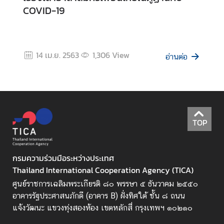
COVID-19
ค
ว
า
14 เม.ย. 2563
1,306
View
อ่านต่อ
ม
ร่
ว
ม
มื
TOP
อ
เ
พื่
กรมความร่วมมือระหว่างประเทศ
อ
Thailand International Cooperation Agency (TICA)
ก
ศูนย์ราชการเฉลิมพระเกียรติ ๘๐ พรรษา ๕ ธันวาคม ๒๕๕๐
า
อาคารรัฐประศาสนภักดี (อาคาร B) ฝั่งทิศใต้ ชั้น ๘ ถนน
ร
แจ้งวัฒนะ แขวงทุ่งสองห้อง เขตหลักสี่ กรุงเทพฯ ๑๐๒๑๐
พั
ฒ