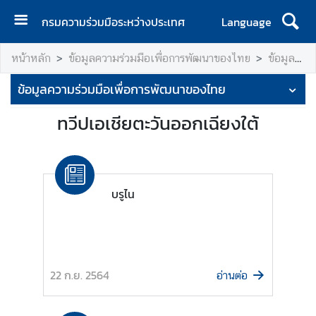
กรมความร่วมมือระหว่างประเทศ
Language
ห
หน้าหลัก
ข้อมูลความร่วมมือเพื่อการพัฒนาของไทย
ข้อมูลรายประเทศ
น้
า
ข้อมูลความร่วมมือเพื่อการพัฒนาของไทย
แ
ร
ทวีปเอเชียตะวันออกเฉียงใต้
ก
เ
กี่
บรูไน
ย
ว
กั
บ
ก
22 ก.ย. 2564
อ่านต่อ
ร
ม
ฯ