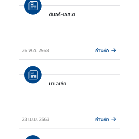
น
า
ติมอร์-เลสเต
ข้
อ
มู
ล
26 พ.ค. 2568
อ่านต่อ
ค
ว
า
ม
มาเลเซีย
ร่
ว
ม
มื
อ
23 เม.ย. 2563
อ่านต่อ
เ
พื่
อ