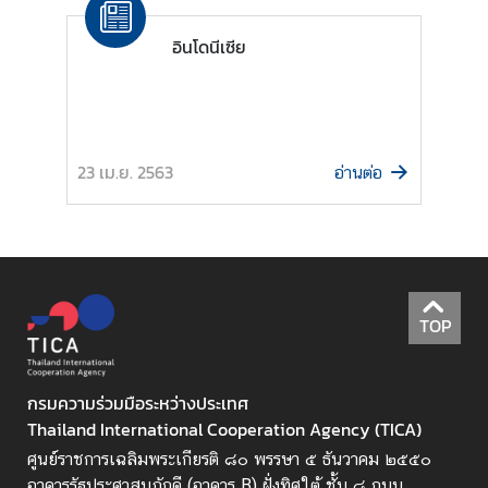
ก
อินโดนีเซีย
า
ร
พั
ฒ
น
23 เม.ย. 2563
อ่านต่อ
า
ข
อ
ง
ไ
ท
TOP
ย
ข้
กรมความร่วมมือระหว่างประเทศ
อ
Thailand International Cooperation Agency (TICA)
มู
ล
ศูนย์ราชการเฉลิมพระเกียรติ ๘๐ พรรษา ๕ ธันวาคม ๒๕๕๐
ร
อาคารรัฐประศาสนภักดี (อาคาร B) ฝั่งทิศใต้ ชั้น ๘ ถนน