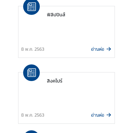
ฟิลิปปินส์
ค
ว
า
ม
ร่
8 พ.ค. 2563
อ่านต่อ
ว
ม
มื
อ
สิงคโปร์
เ
พื่
อ
ก
า
8 พ.ค. 2563
อ่านต่อ
ร
พั
ฒ